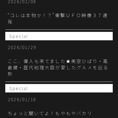
2026/02/08
“コレは本物か！？”衝撃ＵＦＯ映像３７連
発
Special
2026/01/29
ここ、偉人も来てました★美空ひばり・高
倉健・歴代総理大臣が愛したグルメを巡る
旅
Special
2026/01/18
ちょっと聞いてよ！もやもやバカリ