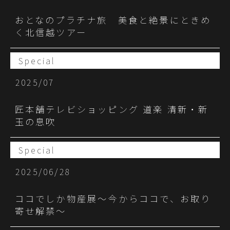
おとなのプラチナ旅 美食と絶景にときめ
く北信越ツアー
Special
2025/07
匠本舗テレビショッピング 道楽 清新・新
⽟の息吹
Special
2025/06/28
ココでしか物産展〜今からココで、お取り
寄せ解禁〜