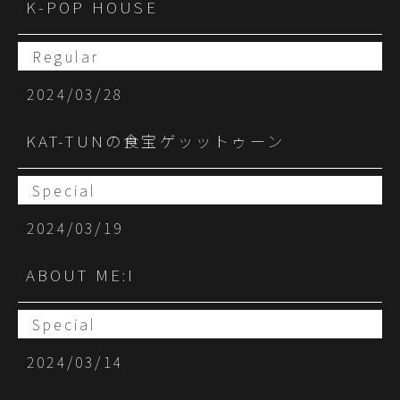
K-POP HOUSE
Regular
2024/03/28
KAT-TUNの食宝ゲッットゥーン
Special
2024/03/19
ABOUT ME:I
Special
2024/03/14