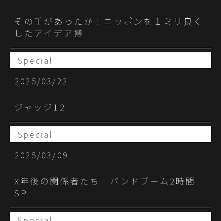
その手があったか！ニッポンを１ミリ良く
したアイデア博
Special
2025/03/22
ジャッジ12
Special
2025/03/09
X年後の関係者たち バンドブーム2時間
SP
Special