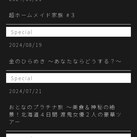
超ホームメイド家族 #３
Special
2024/08/19
金のひらめき 〜あなたならどうする？〜
Special
2024/07/21
おとなのプラチナ旅 ～美食＆神秘の絶
景！北海道４日間 渡鬼女優２人の豪華ツ
アー