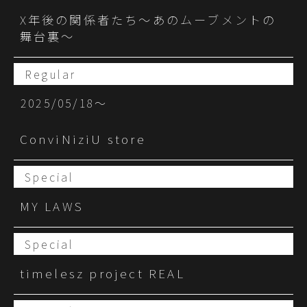
X年後の関係者たち〜あのムーブメントの
舞台裏〜
Regular
2025/05/18〜
ConviNiziU store
Special
MY LAWS
Special
timelesz project REAL