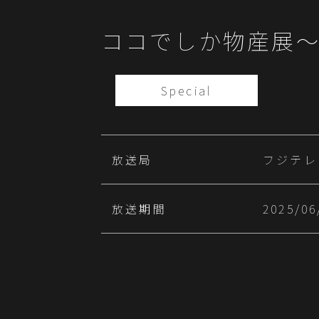
ココでしか物産展
Special
放送局
フジテレ
放送期間
2025/06