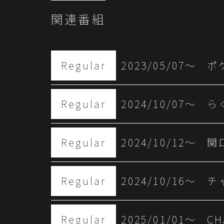
関連番組
Regular
2023/05/07〜
ポ
Regular
2024/10/07〜
ら
Regular
2024/10/12〜
関
Regular
2024/10/16〜
チ
Regular
2025/01/01〜
CH