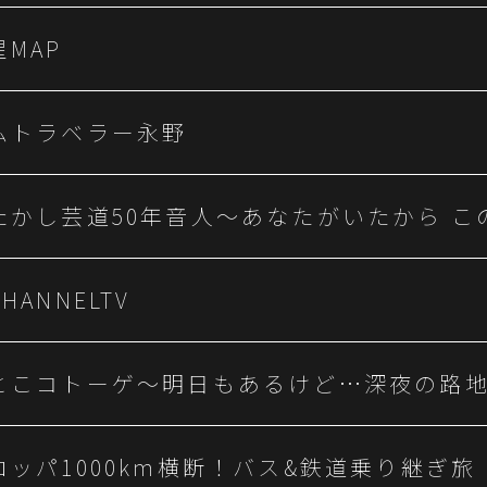
MAP
ムトラベラー永野
たかし芸道50年音人～あなたがいたから こ
HANNELTV
とこコトーゲ～明日もあるけど…深夜の路
ロッパ1000km横断！バス&鉄道乗り継ぎ旅