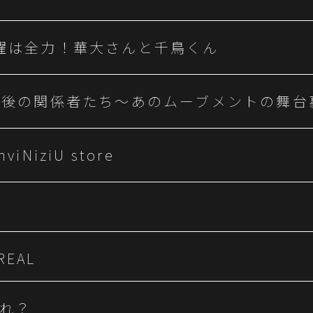
曜は全力！華大さんと千鳥くん
年後の関係者たち〜あのムーブメントの舞台
nviNiziU store
 REAL
れ？