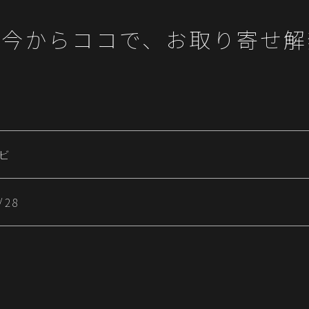
〜今からココで、お取り寄せ解
ビ
/28