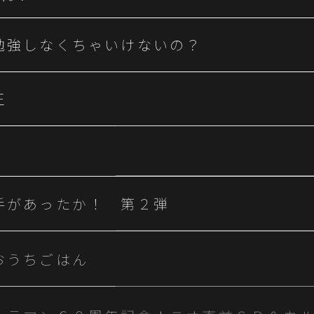
勉強しなくちゃいけないの？
王
手があったか！ 第２弾
おうちごはん
トラマン６０周年記念！テオ直前ＳＰ＆ウ