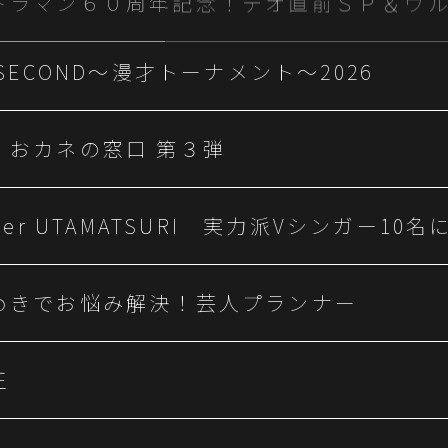
 SECOND～漫才トーナメント～2026
！おカネの窓口 第３弾
nger UTAMATSURI 実力派Vシンガー1
めきでお悩み解決！芸人プランナー
王