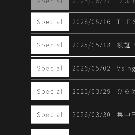
Special
2026/05/16
THE
Special
2025/05/13
検証
Special
2026/05/02
Vsi
Special
2026/03/29
ひら
Special
2026/03/30
集中