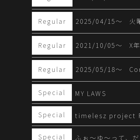
Regular
2025/04/15〜
火
Regular
2021/10/05〜
X
Regular
2025/05/18〜
Co
Special
MY LAWS
Special
timelesz project
Special
ふぉ〜ゆ〜って、だ