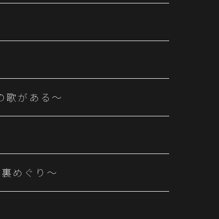
の歌がある～
地裏めぐり～