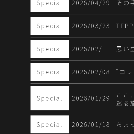
Special
2026/04/29
その
Special
2026/03/23
TEPP
Special
2026/02/11
思い
Special
2026/02/08
“コ
ここ
Special
2026/01/29
巡る
Special
2026/01/18
ちょ