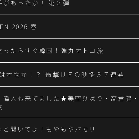
手があったか！ 第３弾
EN 2026 春
立ったらすぐ韓国！弾丸オトコ旅
レは本物か！？”衝撃ＵＦＯ映像３７連発
、偉人も来てました★美空ひばり・高倉健
旅
っと聞いてよ！もやもやバカリ