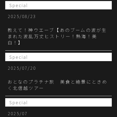
Special
2025/08/23
教えて！神ウエーブ【あのブームの波が生
まれた波乱万丈ヒストリー！熱海！美
白！】
Special
2025/07/20
おとなのプラチナ旅 美食と絶景にときめ
く北信越ツアー
Special
2025/07