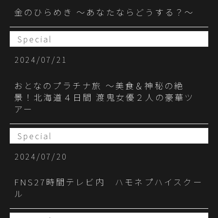
金のひらめき 〜あなたならどうする？〜
Special
2024/07/21
おとなのプラチナ旅 ～美食＆神秘の絶
景！北海道４日間 渡鬼女優２人の豪華ツ
アー
Special
2024/07/20
FNS27時間テレビ内 ハモネプハイスクー
ル