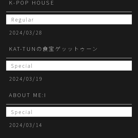
K-POP HOUSE
Regular
2024/03/28
KAT-TUNの食宝ゲッットゥーン
Special
2024/03/19
ABOUT ME:I
Special
2024/03/14