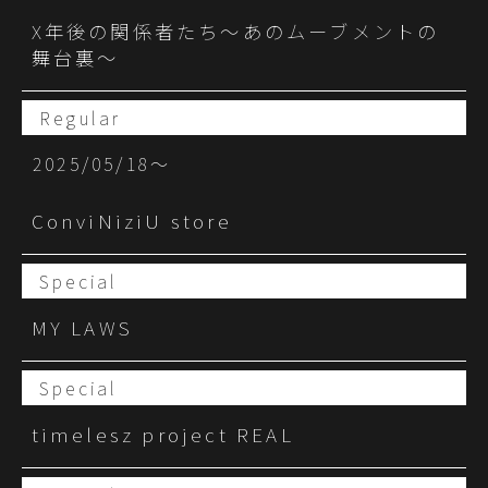
X年後の関係者たち〜あのムーブメントの
舞台裏〜
Regular
2025/05/18〜
ConviNiziU store
Special
MY LAWS
Special
timelesz project REAL