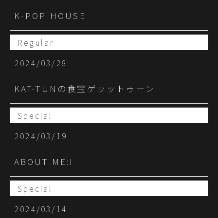
K-POP HOUSE
Regular
2024/03/28
KAT-TUNの食宝ゲッットゥーン
Special
2024/03/19
ABOUT ME:I
Special
2024/03/14