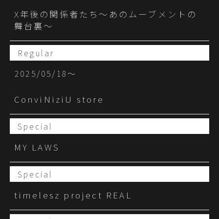
X年後の関係者たち〜あのムーブメントの
舞台裏〜
Regular
2025/05/18〜
ConviNiziU store
Special
MY LAWS
Special
timelesz project REAL