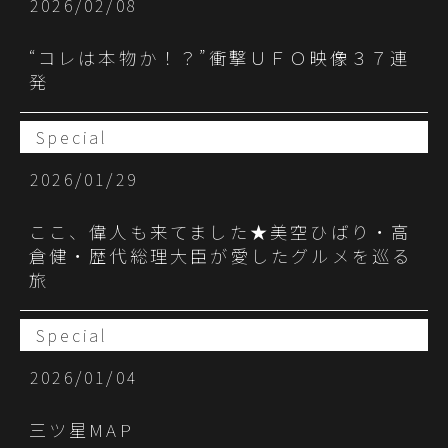
2026/02/08
“コレは本物か！？”衝撃ＵＦＯ映像３７連
発
Special
2026/01/29
ここ、偉人も来てました★美空ひばり・高
倉健・歴代総理大臣が愛したグルメを巡る
旅
Special
2026/01/04
三ツ星MAP