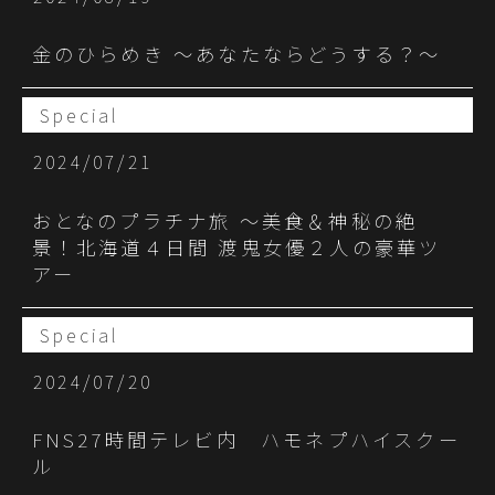
金のひらめき 〜あなたならどうする？〜
Special
2024/07/21
おとなのプラチナ旅 ～美食＆神秘の絶
景！北海道４日間 渡鬼女優２人の豪華ツ
アー
Special
2024/07/20
FNS27時間テレビ内 ハモネプハイスクー
ル