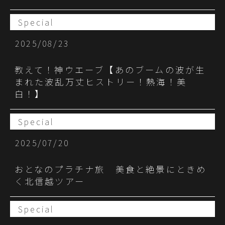
Special
2025/08/23
教えて！神ウエーブ【あのブームの波が生
まれた波乱万丈ヒストリー！熱海！美
白！】
Special
2025/07/20
おとなのプラチナ旅 美食と絶景にときめ
く北信越ツアー
Special